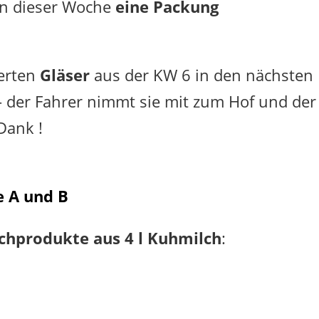
 in dieser Woche
eine Packung
berten
Gläser
aus der KW 6 in den nächsten
– der Fahrer nimmt sie mit zum Hof und der
Dank !
e A und B
ilchprodukte aus 4 l Kuhmilch
: