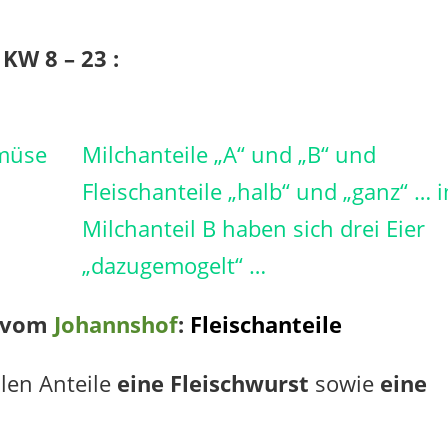
 KW 8 – 23 :
emüse
Milchanteile „A“ und „B“ und
Fleischanteile „halb“ und „ganz“ … 
Milchanteil B haben sich drei Eier
„dazugemogelt“ …
g vom
Johannshof
:
Fleischanteile
llen Anteile
eine Fleischwurst
sowie
eine