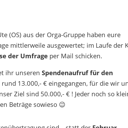
 Ute (OS) aus der Orga-Gruppe haben eure
e mittlerweile ausgewertet; im Laufe der
sse der Umfrage
per Mail schicken.
et ihr unseren
Spendenaufruf für den
s rund 13.000,- € eingegangen, für die wir u
r Ziel sind 50.000,- € ! Jeder noch so kle
ßen Beträge sowieso 😉
tenübertragung sind – statt der
Februar-