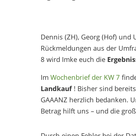
Dennis (ZH), Georg (Hof) und
Rückmeldungen aus der Umfrag
8 wird Imke euch die
Ergebni
Im
Wochenbrief der KW 7
find
Landkauf
! Bisher sind bereit
GAAANZ herzlich bedanken. Unse
Betrag hilft uns – und die gro
Durch einen Fehler bei der Da