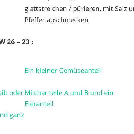
glattstreichen / pürieren, mit Salz 
Pfeffer abschmecken
W 26 – 23 :
Ein kleiner Gemüseanteil
aib oder
Milchanteile A und B und ein
Eieranteil
und ganz