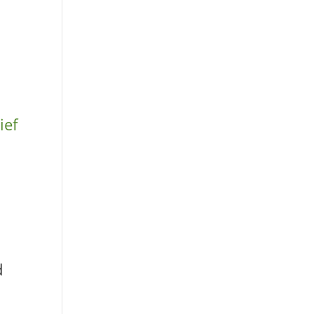
ief
d