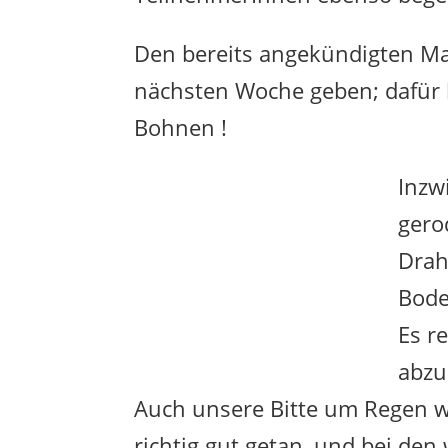
Den bereits angekündigten Man
nächsten Woche geben; dafür 
Bohnen !
Inzw
gero
Drah
Bode
Es r
abzu
Auch unsere Bitte um Regen 
richtig gut getan, und bei d