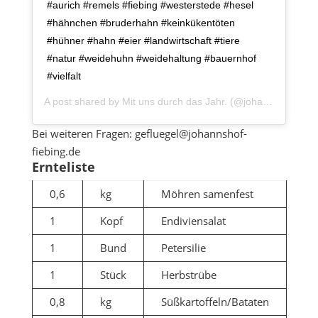
#aurich #remels #fiebing #westerstede #hesel
#hähnchen #bruderhahn #keinkükentöten
#hühner #hahn #eier #landwirtschaft #tiere
#natur #weidehuhn #weidehaltung #bauernhof
#vielfalt
A post shared by
Mit uns durch das Jahr.
(@johannshof) on
Bei weiteren Fragen: gefluegel@johannshof-
fiebing.de
Ernteliste
0,6
kg
Möhren samenfest
1
Kopf
Endiviensalat
1
Bund
Petersilie
1
Stück
Herbstrübe
0,8
kg
Süßkartoffeln/Bataten