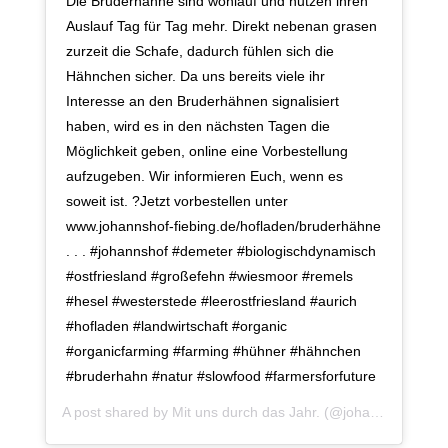
Die Bruderhähne sind wohlauf und nutzen ihren
Auslauf Tag für Tag mehr. Direkt nebenan grasen
zurzeit die Schafe, dadurch fühlen sich die
Hähnchen sicher. Da uns bereits viele ihr
Interesse an den Bruderhähnen signalisiert
haben, wird es in den nächsten Tagen die
Möglichkeit geben, online eine Vorbestellung
aufzugeben. Wir informieren Euch, wenn es
soweit ist. ?Jetzt vorbestellen unter
www.johannshof-fiebing.de/hofladen/bruderhähne
. . . #johannshof #demeter #biologischdynamisch
#ostfriesland #großefehn #wiesmoor #remels
#hesel #westerstede #leerostfriesland #aurich
#hofladen #landwirtschaft #organic
#organicfarming #farming #hühner #hähnchen
#bruderhahn #natur #slowfood #farmersforfuture
A post shared by
Mit uns durch das Jahr.
(@johannshof) on
A