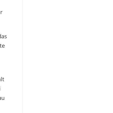
r
das
te
lt
i
au