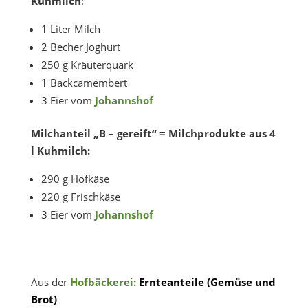
Kuhmilch
:
1 Liter Milch
2 Becher Joghurt
250 g Kräuterquark
1 Backcamembert
3 Eier vom
Johannshof
Milchanteil „B – gereift“ = Milchprodukte aus 4
l Kuhmilch:
290 g Hofkäse
220 g Frischkäse
3 Eier vom
Johannshof
Aus der
Hofbäckerei:
Ernteanteile (Gemüse und
Brot)