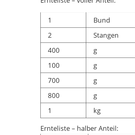
Ernteliste – voller Anteil:
1
Bund
2
Stangen
400
g
100
g
700
g
800
g
1
kg
Ernteliste – halber Anteil: