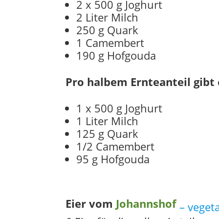
2 x 500 g Joghurt
2 Liter Milch
250 g Quark
1 Camembert
190 g Hofgouda
Pro halbem Ernteanteil gibt
1 x 500 g Joghurt
1 Liter Milch
125 g Quark
1/2 Camembert
95 g Hofgouda
Eier vom
Johannshof
– vegeta